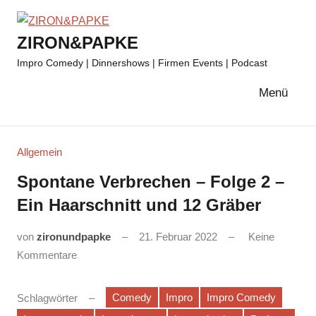
Zum
Inhalt
ZIRON&PAPKE
springen
Impro Comedy | Dinnershows | Firmen Events | Podcast
Menü
Allgemein
Spontane Verbrechen – Folge 2 –
Ein Haarschnitt und 12 Gräber
von
zironundpapke
21. Februar 2022
Keine
Kommentare
Comedy
Impro
Impro Comedy
Schlagwörter