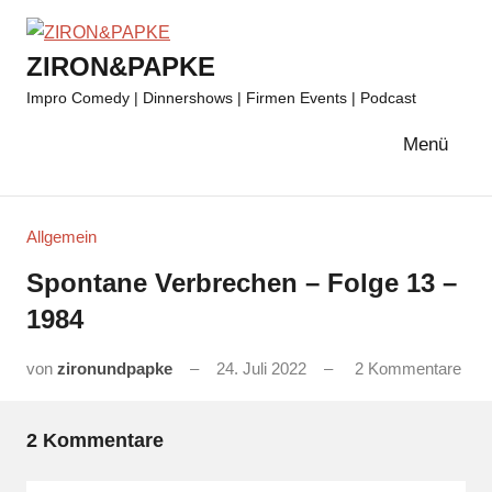
Zum
Inhalt
ZIRON&PAPKE
springen
Impro Comedy | Dinnershows | Firmen Events | Podcast
Menü
Allgemein
Spontane Verbrechen – Folge 13 –
1984
von
zironundpapke
24. Juli 2022
2 Kommentare
2 Kommentare