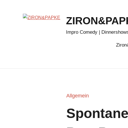
Zum
Inhalt
ZIRON&PAP
springen
Impro Comedy | Dinnershows
Ziro
Allgemein
Spontane